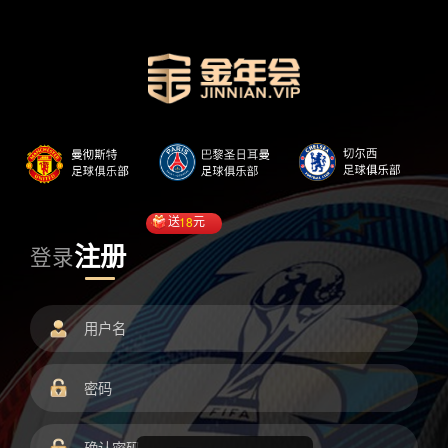
送
18
元
注册
登录