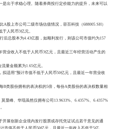
一是出于求稳心理。随着券商投行定价能力的提升，未来可以
。
比A股上市公司二级市场估值情况，容百科技（688005.SH）
低于人民币3亿元。
发行后总股本为4.43亿股，如顺利发行，则该公司市值约为157
年营业收入不低于人民币3亿元，且最近三年经营活动产生的
金流量金额累为1.65亿元。
拟适用“预计市值不低于人民币50亿元，且最近一年营业收
为每B类股份拥有的表决权的5倍，每份A类股份的表决权数量相
峰、华琨虽然仅拥有公司13.9633%、6.4357%、6.4357%
人。
于开展创新企业境内发行股票或存托凭证试点若干意见的通
预计市值不低于人民币50亿元，且最近一年收入不低于5亿