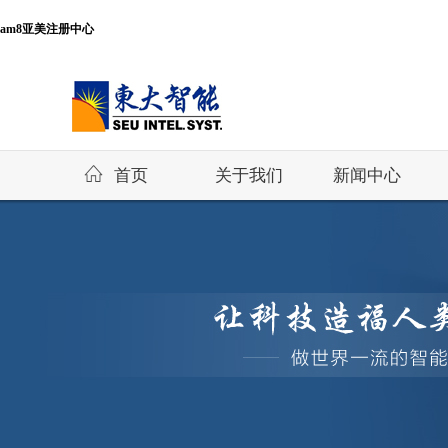
am8亚美注册中心
首页
关于我们
新闻中心