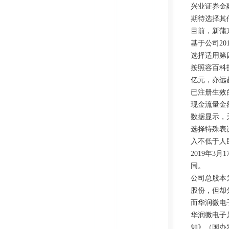
兴业证券金
期待选择其
目前，新蒲
基于公司20
选择适用第
按照容百科技
亿元，亦远
已注册生效
现金流量金
数据显示，天
选择特殊表
入不低于人
2019年
同。
公司总股本为
股份，但却分
而华润微电
华润微电子
知》（国办