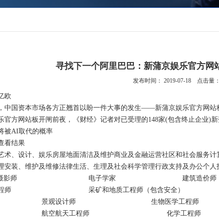
寻找下一个阿里巴巴：新蒲京娱乐官方网
发布时间：
2019-07-18
点击量
亿欧
盛夏，中国资本市场各方正翘首以盼一件大事的发生——新蒲京娱乐官方网站
乐官方网站板开闸前夜，《财经》记者对已受理的148家(包含终止企业)
将被AI取代的概率
查看结果
艺术、设计、娱乐房屋地面清洁及维护商业及金融运营社区和社会服务计
理安装、维护及维修法律生活、生理及社会科学管理行政支持及办公个人
摄影师
电子学家
建筑造价师
程师
采矿和地质工程师（包含安全）
景观设计师
生物医学工程师
航空航天工程师
化学工程师