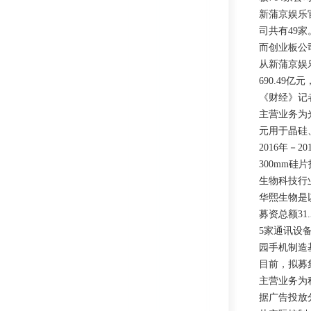
新蒲京娱乐官
司共有49家
而创业板公司
从新蒲京娱
690.49
《财经》记
主营业务为光
元用于晶硅
2016年
300mm硅
生物科技行
华熙生物是以
募资总额3
5家通讯设
园手机制造
目前，拟募
主营业务为程
据广告投放