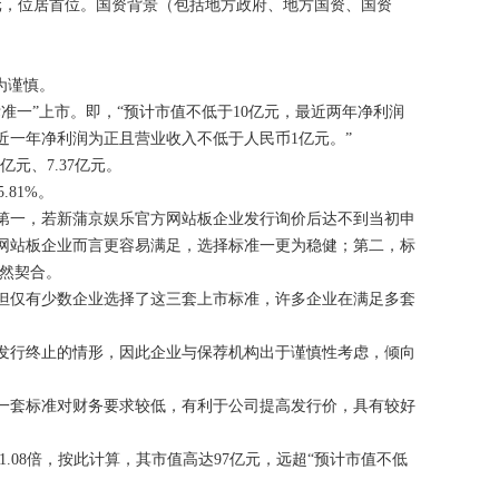
元，位居首位。国资背景（包括地方政府、地方国资、国资
为谨慎。
准一”上市。即，“预计市值不低于10亿元，最近两年净利润
最近一年净利润为正且营业收入不低于人民币1亿元。”
7亿元、7.37亿元。
81%。
第一，若新蒲京娱乐官方网站板企业发行询价后达不到当初申
方网站板企业而言更容易满足，选择标准一更为稳健；第二，标
天然契合。
，但仅有少数企业选择了这三套上市标准，许多企业在满足多套
发行终止的情形，因此企业与保荐机构出于谨慎性考虑，倾向
一套标准对财务要求较低，有利于公司提高发行价，具有较好
1.08倍，按此计算，其市值高达97亿元，远超“预计市值不低