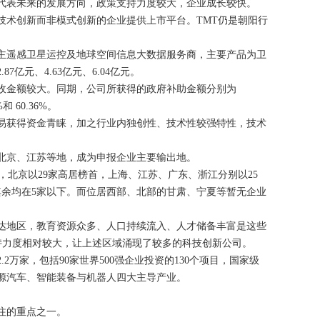
代表未来的发展方向，政策支持力度较大，企业成长较快。
技术创新而非模式创新的企业提供上市平台。TMT仍是朝阳行
主遥感卫星运控及地球空间信息大数据服务商，主要产品为卫
亿元、4.63亿元、6.04亿元。
收金额较大。同期，公司所获得的政府补助金额分别为
和 60.36%。
易获得资金青睐，加之行业内独创性、技术性较强特性，技术
北京、江苏等地，成为申报企业主要输出地。
，北京以29家高居榜首，上海、江苏、广东、浙江分别以25
，其余均在5家以下。而位居西部、北部的甘肃、宁夏等暂无企业
达地区，教育资源众多、人口持续流入、人才储备丰富是这些
持力度相对较大，让上述区域涌现了较多的科技创新公司。
万家，包括90家世界500强企业投资的130个项目，国家级
源汽车、智能装备与机器人四大主导产业。
注的重点之一。